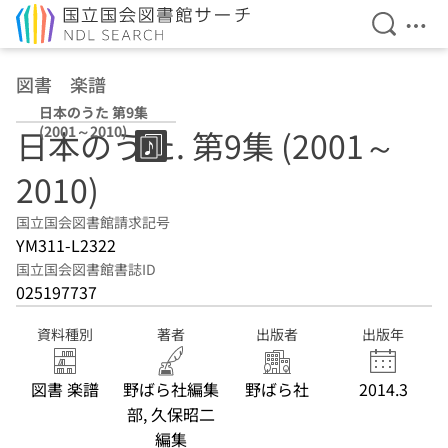
検索を開
メニ
本文へ移動
図書 楽譜
日本のうた 第9集
(2001～2010)
日本のうた. 第9集 (2001～
2010)
国立国会図書館請求記号
YM311-L2322
国立国会図書館書誌ID
025197737
資料種別
著者
出版者
出版年
図書 楽譜
野ばら社編集
野ばら社
2014.3
部, 久保昭二
編集