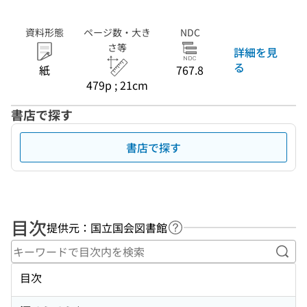
資料形態
ページ数・大き
NDC
さ等
詳細を見
る
紙
767.8
479p ; 21cm
書店で探す
書店で探す
目次
提供元：国立国会図書館
ヘルプページへのリンク
キー
目次