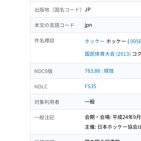
JP
出版地（国名コード）
jpn
本文の言語コード
件名標目
ホッケー
ホッケー
(
005
国民体育大会 (2013)
コク
783.88 : 球技
NDC9版
FS35
NDLC
一般
対象利用者
会期・会場: 平成24年9
一般注記
主催: 日本ホッケー協会