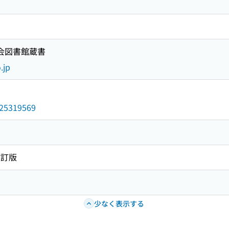
国会図書館蔵書
.jp
/025319569
改訂版
少なく表示する