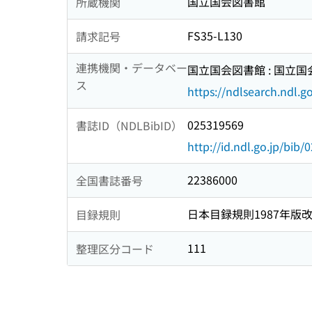
国立国会図書館
所蔵機関
FS35-L130
請求記号
連携機関・データベー
国立国会図書館 : 国立
ス
https://ndlsearch.ndl.go
025319569
書誌ID（NDLBibID）
http://id.ndl.go.jp/bib
22386000
全国書誌番号
日本目録規則1987年版
目録規則
111
整理区分コード