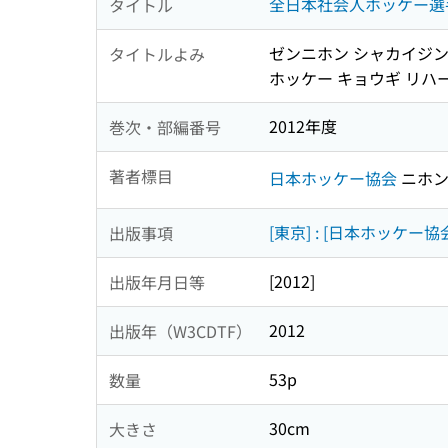
全日本社会人ホッケー選手
タイトル
ゼンニホン シャカイジン 
タイトルよみ
ホッケー キョウギ リハ
2012年度
巻次・部編番号
著者標目
日本ホッケー協会
ニホン
[東京] : [日本ホッケー協
出版事項
[2012]
出版年月日等
2012
出版年（W3CDTF）
53p
数量
30cm
大きさ