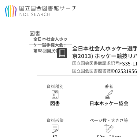
本文へ移動
図書
全日本社会人ホッ
ケー選手権大会 :
全日本社会人ホッケー選手権
第68回国民体育大
京2013) ホッケー競技リ
会 (スポーツ祭東
京2013) ホッケー
FS35-L
国立国会図書館請求記号
競技リハーサル大
02531956
国立国会図書館書誌ID
会 2012年度
資料種別
著者
図書
日本ホッケー協会
資料形態
ページ数・大きさ等