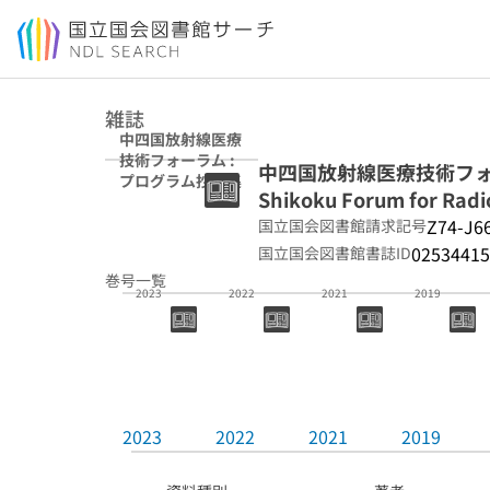
本文へ移動
雑誌
中四国放射線医療
技術フォーラム :
中四国放射線医療技術フォーラ
プログラム抄録集
Shikoku Forum for Radi
Z74-J6
国立国会図書館請求記号
02534415
国立国会図書館書誌ID
巻号一覧
2023
2022
2021
2019
2023
2022
2021
2019