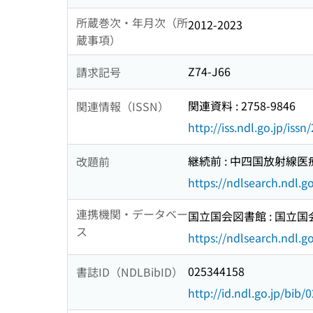
所蔵巻次・年月次（所
2012-2023
蔵事項）
Z74-J66
請求記号
関連資料 : 2758-9846
関連情報（ISSN）
http://iss.ndl.go.jp/iss
継続前 : 中四国放射線医療技術
改題前
https://ndlsearch.ndl.
連携機関・データベー
国立国会図書館 : 国立
ス
https://ndlsearch.ndl.go
025344158
書誌ID（NDLBibID）
http://id.ndl.go.jp/bib