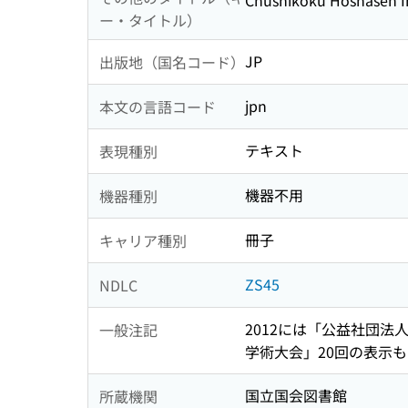
Chushikoku Hoshasen I
ー・タイトル）
JP
出版地（国名コード）
jpn
本文の言語コード
テキスト
表現種別
機器不用
機器種別
冊子
キャリア種別
ZS45
NDLC
2012には「公益社団
一般注記
学術大会」20回の表示
国立国会図書館
所蔵機関