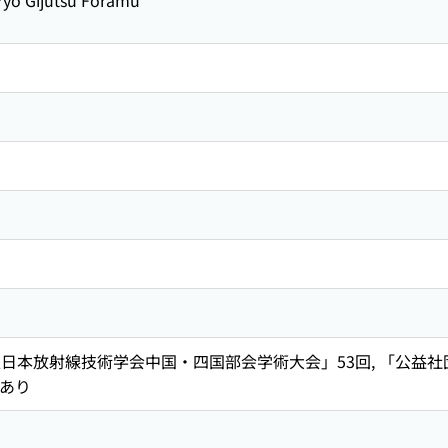
ryo Gijutsu Foramu
法人日本放射線技術学会中国・四国部会学術大会」53回, 「公
もあり