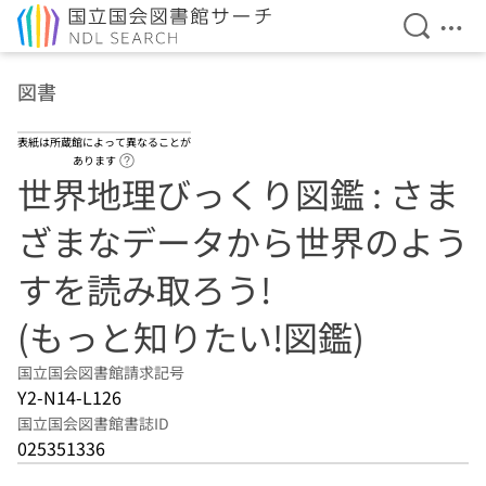
検索を開
メニ
本文へ移動
図書
表紙は所蔵館によって異なることが
ヘルプページへのリンク
あります
世界地理びっくり図鑑 : さま
ざまなデータから世界のよう
すを読み取ろう!
(もっと知りたい!図鑑)
国立国会図書館請求記号
Y2-N14-L126
国立国会図書館書誌ID
025351336