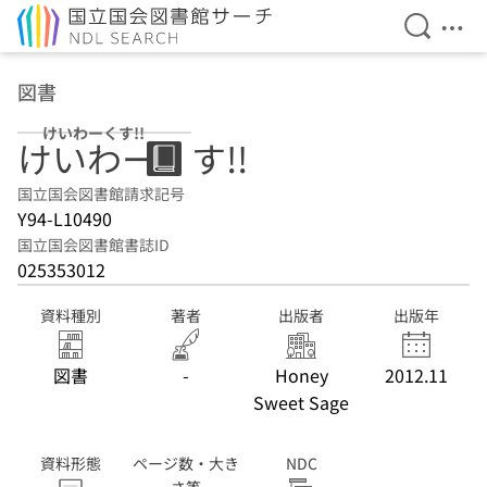
検索を開
メニ
本文へ移動
図書
けいわーくす!!
けいわーくす!!
国立国会図書館請求記号
Y94-L10490
国立国会図書館書誌ID
025353012
資料種別
著者
出版者
出版年
図書
-
Honey
2012.11
Sweet Sage
資料形態
ページ数・大き
NDC