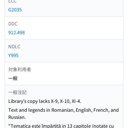
LCC
G2035
DDC
912.498
NDLC
Y995
対象利用者
一般
一般注記
Library's copy lacks X-9, X-10, XI-4.
Text and legends in Romanian, English, French, and
Russian.
"Tematica este împărțită in 13 capitole (notate cu