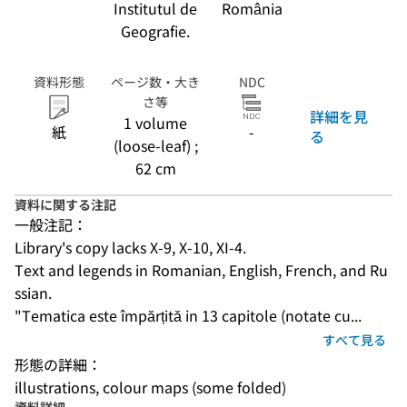
Institutul de
România
Geografie.
資料形態
ページ数・大き
NDC
さ等
詳細を見
1 volume
紙
-
る
(loose-leaf) ;
62 cm
資料に関する注記
一般注記：
Library's copy lacks X-9, X-10, XI-4.
Text and legends in Romanian, English, French, and Ru
ssian.
"Tematica este împărțită in 13 capitole (notate cu...
すべて見る
形態の詳細：
illustrations, colour maps (some folded)