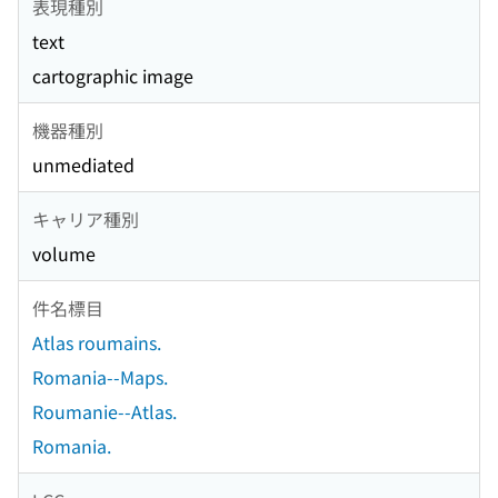
表現種別
text
cartographic image
機器種別
unmediated
キャリア種別
volume
件名標目
Atlas roumains.
Romania--Maps.
Roumanie--Atlas.
Romania.