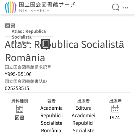
検索を開
メニ
本文へ移動
図書
Atlas : Republica
Socialistă
Atlas : Republica Socialistă
România
România
国立国会図書館請求記号
Y995-B5106
国立国会図書館書誌ID
025353515
資料種別
著者
出版者
出版年
Academia
Editura
Republicii
Academiei
図書
1974-
Socialiste
Republicii
România,
Socialiste