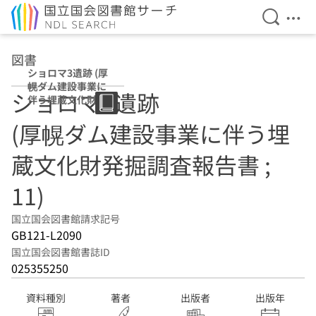
検索を開
メニ
本文へ移動
図書
ショロマ3遺跡 (厚
幌ダム建設事業に
ショロマ3遺跡
伴う埋蔵文化財発
掘調査報告書 ;
(厚幌ダム建設事業に伴う埋
11)
蔵文化財発掘調査報告書 ;
11)
国立国会図書館請求記号
GB121-L2090
国立国会図書館書誌ID
025355250
資料種別
著者
出版者
出版年