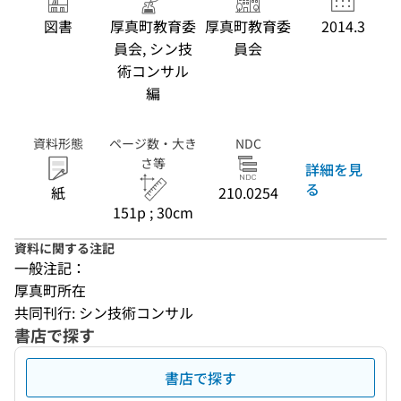
図書
厚真町教育委
厚真町教育委
2014.3
員会, シン技
員会
術コンサル
編
資料形態
ページ数・大き
NDC
さ等
詳細を見
る
紙
210.0254
151p ; 30cm
資料に関する注記
一般注記：
厚真町所在
共同刊行: シン技術コンサル
書店で探す
書店で探す