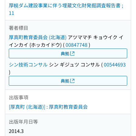
厚幌ダム建設事業に伴う埋蔵文化財発掘調査報告書 ;
11
著者標目
厚真町教育委員会 (北海道)
アツママチ キョウイク イ
インカイ (ホッカイドウ)
(
00847748
)
典拠
シン技術コンサル
シン ギジュツ コンサル
(
00544693
)
典拠
出版事項
[厚真町 (北海道)] : 厚真町教育委員会
出版年月日等
2014.3