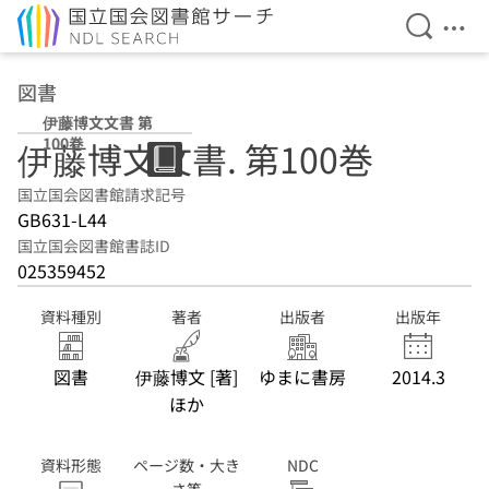
検索を開
メニ
本文へ移動
図書
伊藤博文文書 第
100巻
伊藤博文文書. 第100巻
国立国会図書館請求記号
GB631-L44
国立国会図書館書誌ID
025359452
資料種別
著者
出版者
出版年
図書
伊藤博文 [著]
ゆまに書房
2014.3
ほか
資料形態
ページ数・大き
NDC