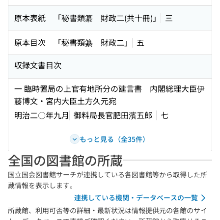
原本表紙 「秘書類纂 財政二(共十冊)」
三
原本目次 「秘書類纂 財政二」
五
収録文書目次
一 臨時置局の上官有地所分の建言書 内閣総理大臣伊
藤博文・宮内大臣土方久元宛
明治二〇年九月
御料局長官肥田濱五郎
七
もっと見る（全35件）
全国の図書館の所蔵
国立国会図書館サーチが連携している各図書館等から取得した所
蔵情報を表示します。
連携している機関・データベースの一覧
所蔵館、利用可否等の詳細・最新状況は情報提供元の各館のサイ