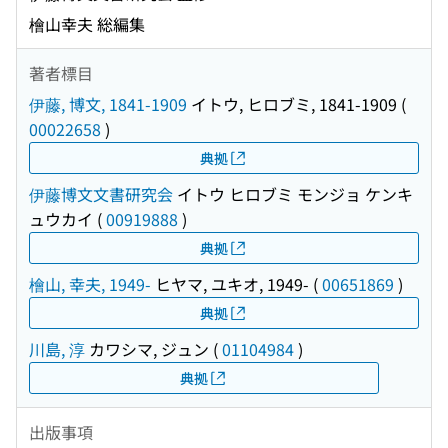
檜山幸夫 総編集
著者標目
伊藤, 博文, 1841-1909
イトウ, ヒロブミ, 1841-1909
(
00022658
)
典拠
伊藤博文文書研究会
イトウ ヒロブミ モンジョ ケンキ
ュウカイ
(
00919888
)
典拠
檜山, 幸夫, 1949-
ヒヤマ, ユキオ, 1949-
(
00651869
)
典拠
川島, 淳
カワシマ, ジュン
(
01104984
)
典拠
出版事項