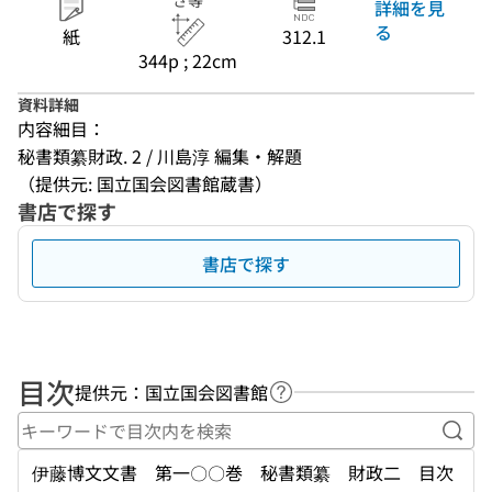
さ等
詳細を見
る
紙
312.1
344p ; 22cm
資料詳細
内容細目：
秘書類纂財政. 2 / 川島淳 編集・解題
（提供元: 国立国会図書館蔵書）
書店で探す
書店で探す
目次
提供元：国立国会図書館
ヘルプページへのリンク
キー
伊藤博文文書 第一〇〇巻 秘書類纂 財政二 目次