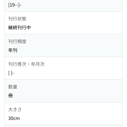
[19--]-
刊行状態
継続刊行中
刊行頻度
年刊
刊行巻次・年月次
[ ]-
数量
冊
大きさ
30cm