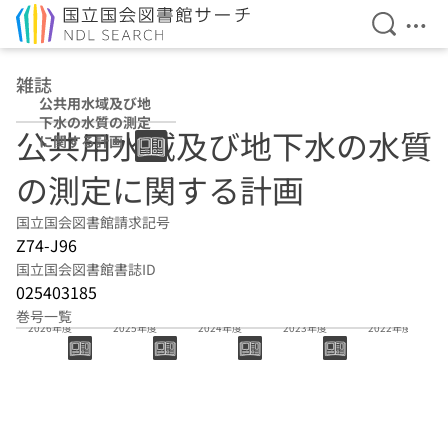
検索を開
メニ
本文へ移動
雑誌
公共用水域及び地
下水の水質の測定
公共用水域及び地下水の水質
に関する計画
の測定に関する計画
国立国会図書館請求記号
Z74-J96
国立国会図書館書誌ID
025403185
巻号一覧
2026年度
2025年度
2024年度
2023年度
2022年度