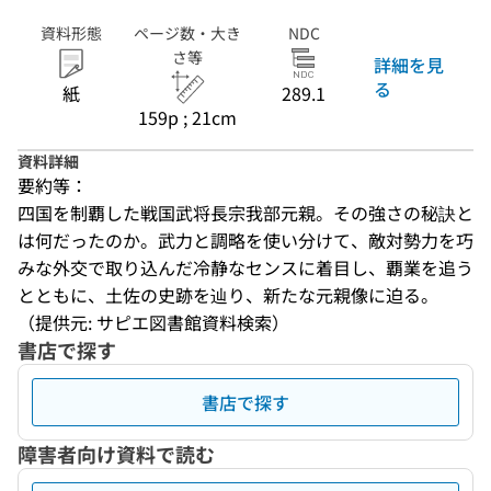
資料形態
ページ数・大き
NDC
さ等
詳細を見
る
紙
289.1
159p ; 21cm
資料詳細
要約等：
四国を制覇した戦国武将長宗我部元親。その強さの秘訣と
は何だったのか。武力と調略を使い分けて、敵対勢力を巧
みな外交で取り込んだ冷静なセンスに着目し、覇業を追う
とともに、土佐の史跡を辿り、新たな元親像に迫る。
（提供元: サピエ図書館資料検索）
書店で探す
書店で探す
障害者向け資料で読む