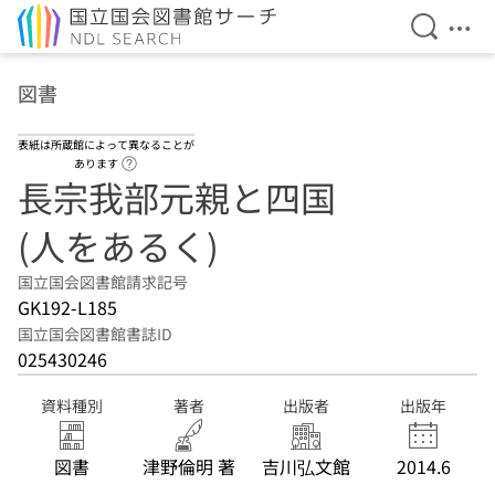
検索を開
メニ
本文へ移動
図書
表紙は所蔵館によって異なることが
ヘルプページへのリンク
あります
長宗我部元親と四国
(人をあるく)
国立国会図書館請求記号
GK192-L185
国立国会図書館書誌ID
025430246
資料種別
著者
出版者
出版年
図書
津野倫明 著
吉川弘文館
2014.6