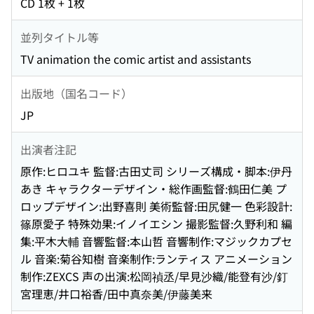
CD 1枚 + 1枚
並列タイトル等
TV animation the comic artist and assistants
出版地（国名コード）
JP
出演者注記
原作:ヒロユキ 監督:古田丈司 シリーズ構成・脚本:伊丹
あき キャラクターデザイン・総作画監督:鶴田仁美 プ
ロップデザイン:出野喜則 美術監督:田尻健一 色彩設計:
篠原愛子 特殊効果:イノイエシン 撮影監督:久野利和 編
集:平木大輔 音響監督:本山哲 音響制作:マジックカプセ
ル 音楽:菊谷知樹 音楽制作:ランティス アニメーション
制作:ZEXCS 声の出演:松岡禎丞/早見沙織/能登有沙/釘
宮理恵/井口裕香/田中真奈美/伊藤美来