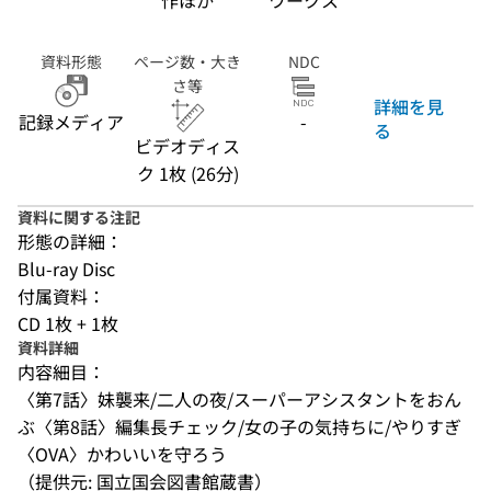
作ほか
ワークス
資料形態
ページ数・大き
NDC
さ等
詳細を見
記録メディア
-
る
ビデオディス
ク 1枚 (26分)
資料に関する注記
形態の詳細：
Blu-ray Disc
付属資料：
CD 1枚 + 1枚
資料詳細
内容細目：
〈第7話〉妹襲来/二人の夜/スーパーアシスタントをおん
ぶ〈第8話〉編集長チェック/女の子の気持ちに/やりすぎ
〈OVA〉かわいいを守ろう
（提供元: 国立国会図書館蔵書）