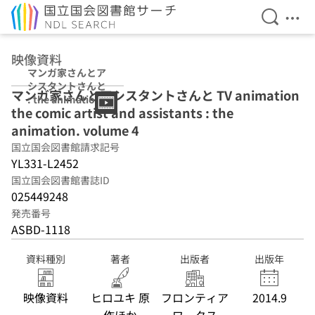
検索を開
メニ
本文へ移動
映像資料
マンガ家さんとア
シスタントさんと
マンガ家さんとアシスタントさんと TV animation
: the animation
the comic artist and assistants : the
volume 4
animation. volume 4
国立国会図書館請求記号
YL331-L2452
国立国会図書館書誌ID
025449248
発売番号
ASBD-1118
資料種別
著者
出版者
出版年
映像資料
ヒロユキ 原
フロンティア
2014.9