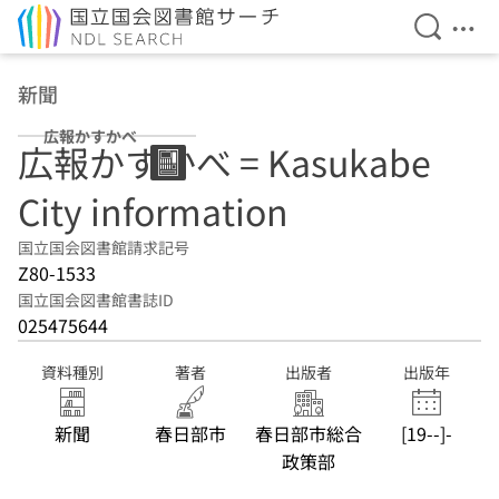
検索を開
メニ
本文へ移動
新聞
広報かすかべ
広報かすかべ = Kasukabe
City information
国立国会図書館請求記号
Z80-1533
国立国会図書館書誌ID
025475644
資料種別
著者
出版者
出版年
新聞
春日部市
春日部市総合
[19--]-
政策部