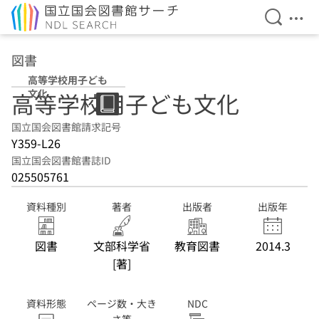
検索を開
メニ
本文へ移動
図書
高等学校用子ども
文化
高等学校用子ども文化
国立国会図書館請求記号
Y359-L26
国立国会図書館書誌ID
025505761
資料種別
著者
出版者
出版年
図書
文部科学省
教育図書
2014.3
[著]
資料形態
ページ数・大き
NDC