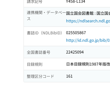
Y458-L134
請求記号
連携機関・データベー
国立国会図書館 : 国立
ス
https://ndlsearch.ndl.go
025505867
書誌ID（NDLBibID）
http://id.ndl.go.jp/bib
22425094
全国書誌番号
日本目録規則1987年版
目録規則
161
整理区分コード