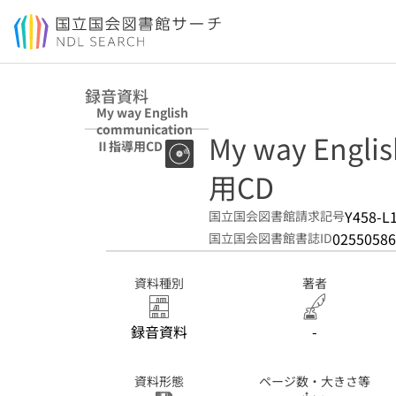
本文へ移動
録音資料
My way English
communication
My way Engl
Ⅱ指導用CD
用CD
Y458-L
国立国会図書館請求記号
02550586
国立国会図書館書誌ID
資料種別
著者
録音資料
-
資料形態
ページ数・大きさ等