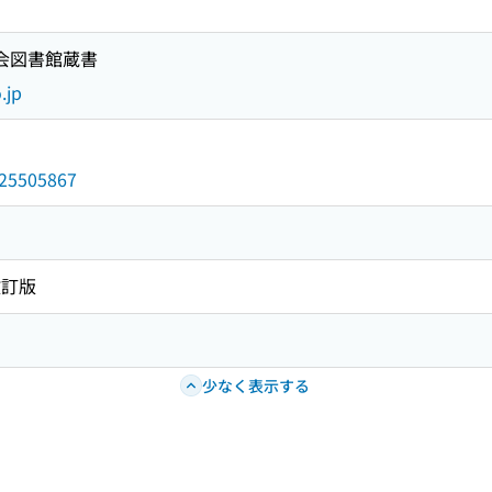
国会図書館蔵書
.jp
/025505867
改訂版
少なく表示する