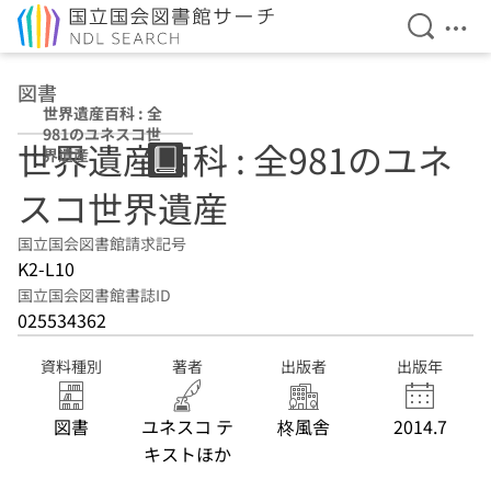
検索を開
メニ
本文へ移動
図書
世界遺産百科 : 全
981のユネスコ世
世界遺産百科 : 全981のユネ
界遺産
スコ世界遺産
国立国会図書館請求記号
K2-L10
国立国会図書館書誌ID
025534362
資料種別
著者
出版者
出版年
図書
ユネスコ テ
柊風舎
2014.7
キストほか