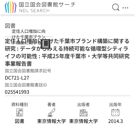
検索を開
メニ
本文へ移動
図書
定住人口増加に向
けた千葉市ブラン
定住人口増加に向けた千葉市ブランド構築に関する
ド構築に関する研
研究 : データからみえる持続可能な循環型シティラ
究 : データからみ
える持続可能な循
イフの可能性 : 平成25年度千葉市・大学等共同研究
環型シティライフ
事業報告書
の可能性 : 平成25
国立国会図書館請求記号
年度千葉市・大学
等共同研究事業報
DC721-L27
告書
国立国会図書館書誌ID
025541993
資料種別
著者
出版者
出版年
図書
東京情報大学
東京情報大学
2014.3