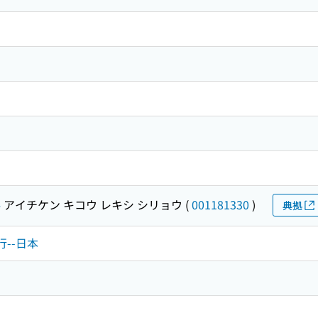
料
アイチケン キコウ レキシ シリョウ
(
001181330
)
典拠
行--日本