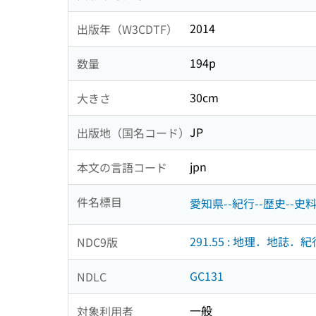
2014
出版年（W3CDTF）
194p
数量
30cm
大きさ
JP
出版地（国名コード）
jpn
本文の言語コード
件名標目
愛知県--紀行--歴史--史
291.55 : 地理．地誌．紀
NDC9版
GC131
NDLC
一般
対象利用者