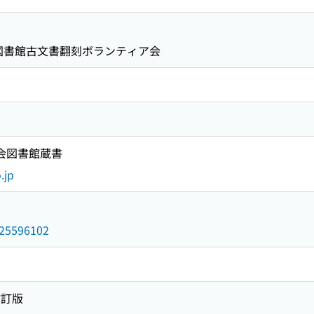
央図書館古文書翻刻ボランティア会
国会図書館蔵書
.jp
/025596102
改訂版