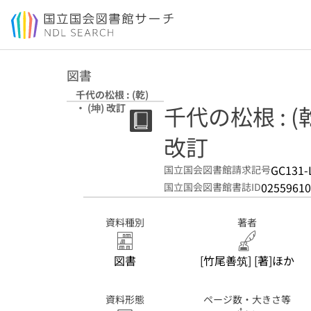
本文へ移動
図書
千代の松根 : (乾)
千代の松根 : (乾
・ (坤) 改訂
改訂
GC131-
国立国会図書館請求記号
02559610
国立国会図書館書誌ID
資料種別
著者
図書
[竹尾善筑] [著]ほか
資料形態
ページ数・大きさ等