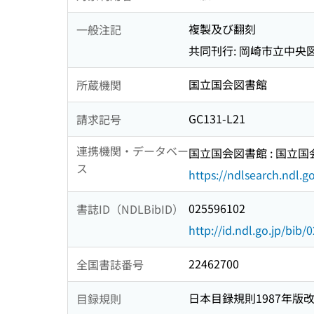
複製及び翻刻
一般注記
共同刊行: 岡崎市立中
国立国会図書館
所蔵機関
GC131-L21
請求記号
連携機関・データベー
国立国会図書館 : 国立
ス
https://ndlsearch.ndl.go
025596102
書誌ID（NDLBibID）
http://id.ndl.go.jp/bib
22462700
全国書誌番号
日本目録規則1987年版
目録規則