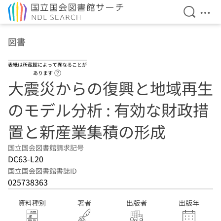
検索を開
メニ
本文へ移動
図書
表紙は所蔵館によって異なることが
ヘルプページへのリンク
あります
大震災からの復興と地域再生
のモデル分析 : 有効な財政措
置と新産業集積の形成
国立国会図書館請求記号
DC63-L20
国立国会図書館書誌ID
025738363
資料種別
著者
出版者
出版年