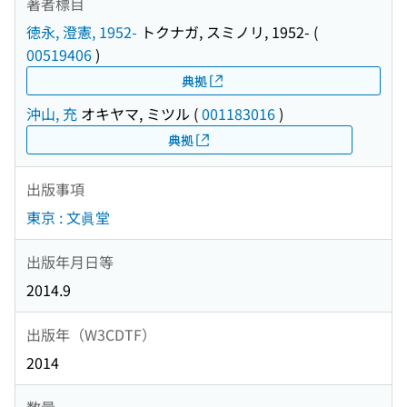
著者標目
徳永, 澄憲, 1952-
トクナガ, スミノリ, 1952-
(
00519406
)
典拠
沖山, 充
オキヤマ, ミツル
(
001183016
)
典拠
出版事項
東京 : 文眞堂
出版年月日等
2014.9
出版年（W3CDTF）
2014
数量