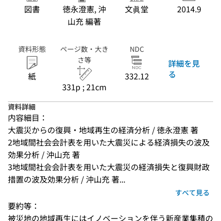
図書
徳永澄憲, 沖
文眞堂
2014.9
山充 編著
資料形態
ページ数・大き
NDC
さ等
詳細を見
る
紙
332.12
331p ; 21cm
資料詳細
内容細目：
大震災からの復興・地域再生の経済分析 / 徳永澄憲 著
2地域間社会会計表を用いた大震災による経済損失の波及
効果分析 / 沖山充 著
3地域間社会会計表を用いた大震災の経済損失と復興財政
措置の波及効果分析 / 沖山充 著...
すべて見る
要約等：
被災地の地域再生にはイノベーションを伴う新産業集積の