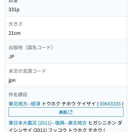
331p
大きさ
21cm
出版地（国名コード）
JP
本文の言語コード
jpn
件名標目
東北地方--経済
トウホク チホウ ケイザイ
(
00643335
)
典拠
東日本大震災 (2011)--復興--東北地方
ヒガシニホン ダ
イシンサイ (2011) フッコウ トウホク チホウ
(