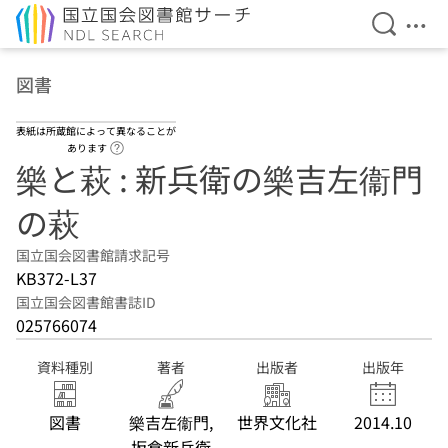
検索を開
メニ
本文へ移動
図書
表紙は所蔵館によって異なることが
ヘルプページへのリンク
あります
樂と萩 : 新兵衛の樂吉左衞門
の萩
国立国会図書館請求記号
KB372-L37
国立国会図書館書誌ID
025766074
資料種別
著者
出版者
出版年
図書
樂吉左衞門,
世界文化社
2014.10
坂倉新兵衛