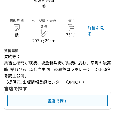
著
資料形態
ページ数・大き
NDC
さ等
詳細を見
る
紙
751.1
207p ; 24cm
資料詳細
要約等：
樂吉左衞門が萩焼、坂倉新兵衛が樂焼に挑む、茶陶の最高
峰｢樂｣と｢萩｣15代当主同士の異色コラボレーション100碗
を誌上公開。
（提供元: 出版情報登録センター（JPRO））
書店で探す
書店で探す