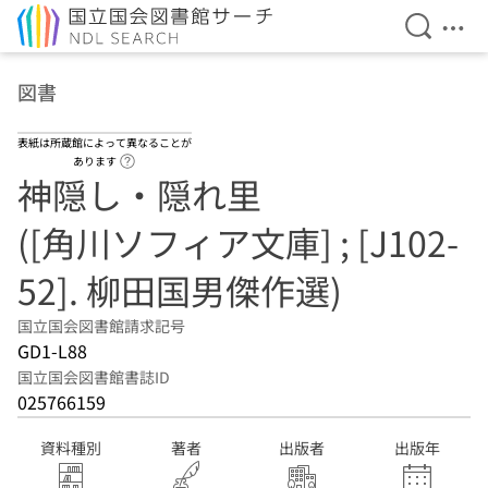
検索を開
メニ
本文へ移動
図書
表紙は所蔵館によって異なることが
ヘルプページへのリンク
あります
神隠し・隠れ里
([角川ソフィア文庫] ; [J102-
52]. 柳田国男傑作選)
国立国会図書館請求記号
GD1-L88
国立国会図書館書誌ID
025766159
資料種別
著者
出版者
出版年