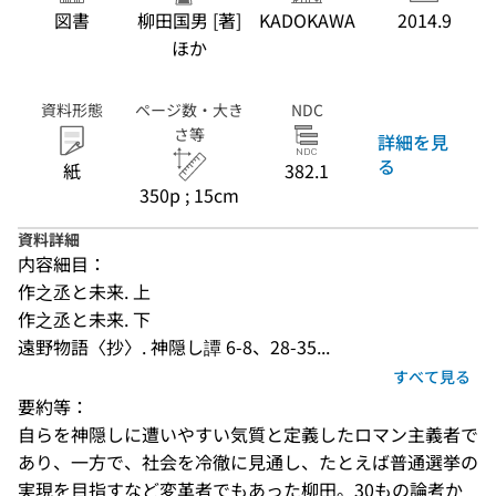
図書
柳田国男 [著]
KADOKAWA
2014.9
ほか
資料形態
ページ数・大き
NDC
さ等
詳細を見
る
紙
382.1
350p ; 15cm
資料詳細
内容細目：
作之丞と未来. 上
作之丞と未来. 下
遠野物語〈抄〉. 神隠し譚 6-8、28-35...
すべて見る
要約等：
自らを神隠しに遭いやすい気質と定義したロマン主義者で
あり、一方で、社会を冷徹に見通し、たとえば普通選挙の
実現を目指すなど変革者でもあった柳田。30もの論考か