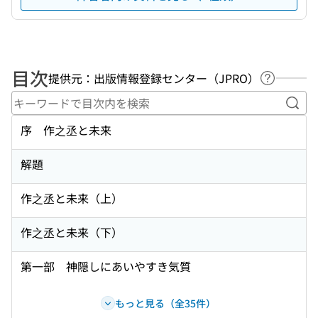
目次
提供元：出版情報登録センター（JPRO）
ヘルプペ
キー
序 作之丞と未来
解題
作之丞と未来（上）
作之丞と未来（下）
第一部 神隠しにあいやすき気質
もっと見る（全35件）