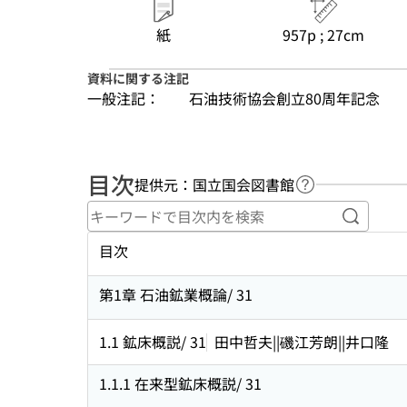
紙
957p ; 27cm
資料に関する注記
一般注記：
石油技術協会創立80周年記念
目次
提供元：国立国会図書館
ヘルプページへ
キーワ
目次
第1章 石油鉱業概論/ 31
1.1 鉱床概説/ 31
田中哲夫||磯江芳朗||井口隆
1.1.1 在来型鉱床概説/ 31