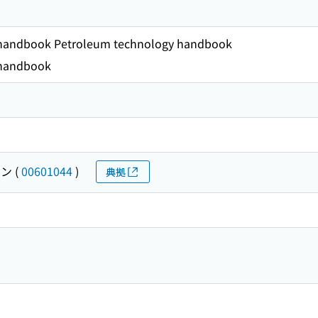
 handbook Petroleum technology handbook
 handbook
ラン
(
00601044
)
典拠