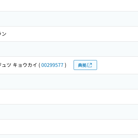
ラン
ジュツ キョウカイ
(
00299577
)
典拠