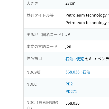
27cm
大きさ
Petroleum technology
並列タイトル等
Petroleum technology
JP
出版地（国名コード）
jpn
本文の言語コード
件名標目
石油--便覧
セキユ ベン
568.036 : 石油
NDC9版
PD2
NDLC
PD271
NDC（参考図書紹
568.036
介）