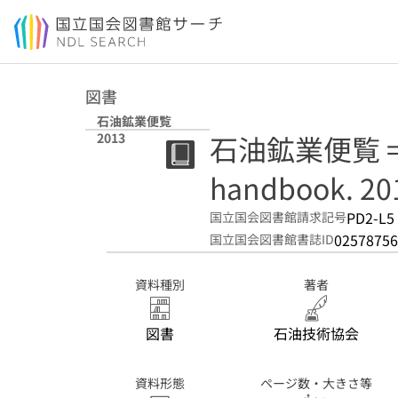
本文へ移動
図書
石油鉱業便覧
石油鉱業便覧 = Pe
2013
handbook. 20
PD2-L5
国立国会図書館請求記号
02578756
国立国会図書館書誌ID
資料種別
著者
図書
石油技術協会
資料形態
ページ数・大きさ等