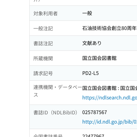
一般
対象利用者
石油技術協会創立80周
一般注記
文献あり
書誌注記
国立国会図書館
所蔵機関
PD2-L5
請求記号
連携機関・データベー
国立国会図書館 : 国立
ス
https://ndlsearch.ndl.go
025787567
書誌ID（NDLBibID）
http://id.ndl.go.jp/bib
22477967
全国書誌番号