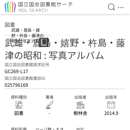
検索を開
メニ
本文へ移動
図書
武雄・鹿島・嬉
野・杵島・藤津の
武雄・鹿島・嬉野・杵島・藤
昭和 : 写真アルバ
ム
津の昭和 : 写真アルバム
国立国会図書館請求記号
GC269-L17
国立国会図書館書誌ID
025796169
資料種別
著者
出版者
出版年
図書
-
樹林舎
2014.9
資料形態
ページ数・大き
NDC