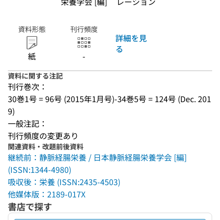
栄養学会 [編]
レーション
資料形態
刊行頻度
詳細を見
る
紙
-
資料に関する注記
刊行巻次：
30巻1号 = 96号 (2015年1月号)-34巻5号 = 124号 (Dec. 201
9)
一般注記：
刊行頻度の変更あり
関連資料・改題前後資料
継続前：静脈経腸栄養 / 日本静脈経腸栄養学会 [編]
(ISSN:1344-4980)
吸収後：栄養 (ISSN:2435-4503)
他媒体版：2189-017X
書店で探す