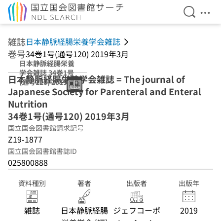
検索を開
メニ
本文へ移動
雑誌
日本静脈経腸栄養学会雑誌
巻号
34巻1号(通号120) 2019年3月
日本静脈経腸栄養
学会雑誌 34巻1号
日本静脈経腸栄養学会雑誌 = The journal of
(通号120) 2019年
Japanese Society for Parenteral and Enteral
3月
Nutrition
34巻1号(通号120) 2019年3月
国立国会図書館請求記号
Z19-1877
国立国会図書館書誌ID
025800888
資料種別
著者
出版者
出版年
雑誌
日本静脈経腸
ジェフコーポ
2019