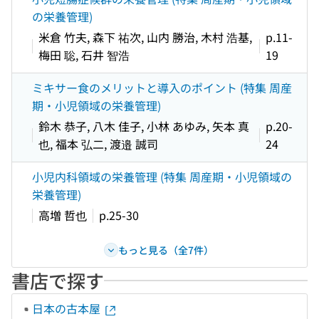
の栄養管理)
米倉 竹夫, 森下 祐次, 山内 勝治, 木村 浩基,
p.11-
梅田 聡, 石井 智浩
19
ミキサー食のメリットと導入のポイント (特集 周産
期・小児領域の栄養管理)
鈴木 恭子, 八木 佳子, 小林 あゆみ, 矢本 真
p.20-
也, 福本 弘二, 渡邉 誠司
24
小児内科領域の栄養管理 (特集 周産期・小児領域の
栄養管理)
高増 哲也
p.25-30
もっと見る（全7件）
書店で探す
日本の古本屋