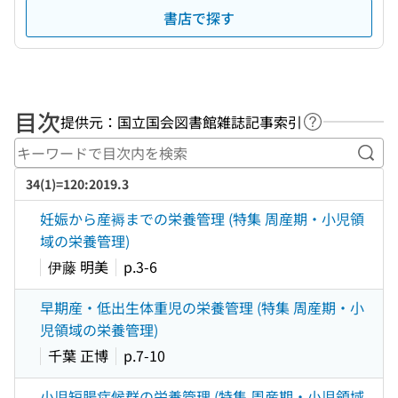
書店で探す
目次
提供元：国立国会図書館雑誌記事索引
ヘルプページ
キー
34(1)=120:2019.3
妊娠から産褥までの栄養管理 (特集 周産期・小児領
域の栄養管理)
伊藤 明美
p.3-6
早期産・低出生体重児の栄養管理 (特集 周産期・小
児領域の栄養管理)
千葉 正博
p.7-10
小児短腸症候群の栄養管理 (特集 周産期・小児領域