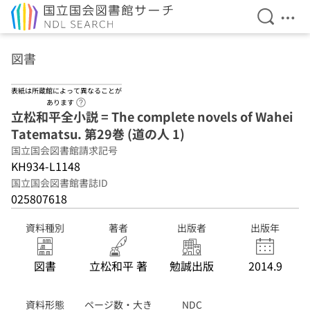
検索を開
メニ
本文へ移動
図書
表紙は所蔵館によって異なることが
ヘルプページへのリンク
あります
立松和平全小説 = The complete novels of Wahei
Tatematsu. 第29巻 (道の人 1)
国立国会図書館請求記号
KH934-L1148
国立国会図書館書誌ID
025807618
資料種別
著者
出版者
出版年
図書
立松和平 著
勉誠出版
2014.9
資料形態
ページ数・大き
NDC