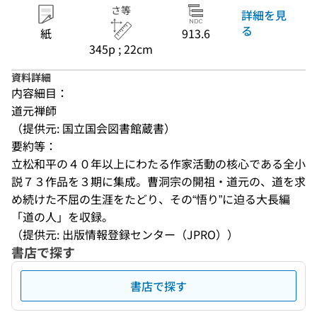
さ等
詳細を見
る
紙
913.6
345p ; 22cm
資料詳細
内容細目：
道元禅師
（提供元: 国立国会図書館蔵書）
要約等：
立松和平の４０年以上にわたる作家活動の核心である全小
説７３作品を３期に集成。曹洞宗の開祖・道元の、道を求
め続けた不屈の生涯をたどり、その“悟り”に迫る大長編
「道の人」を収録。
（提供元: 出版情報登録センター（JPRO））
書店で探す
書店で探す