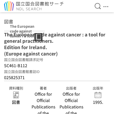
検索を開
メニ
本文へ移動
図書
The European
code against
The European code against cancer : a tool for
cancer : a tool
general practitioners.
for general
practitioners.
Edition for Ireland.
Edition for
(Europe against cancer)
Ireland. (Europe
国立国会図書館請求記号
against cancer)
SC461-B112
国立国会図書館書誌ID
025825371
資料種別
著者
出版者
出版年
Office for
Office for
Official
Official
図書
1995.
Publications
Publications
of the
of the