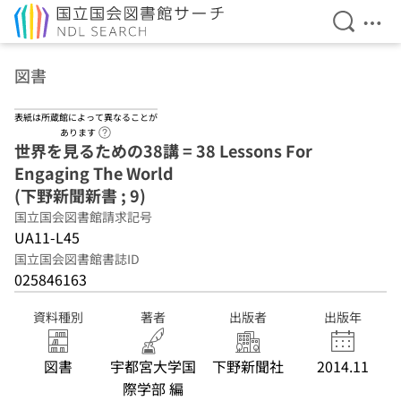
検索を開
メニ
本文へ移動
図書
表紙は所蔵館によって異なることが
ヘルプページへのリンク
あります
世界を見るための38講 = 38 Lessons For
Engaging The World
(下野新聞新書 ; 9)
国立国会図書館請求記号
UA11-L45
国立国会図書館書誌ID
025846163
資料種別
著者
出版者
出版年
図書
宇都宮大学国
下野新聞社
2014.11
際学部 編