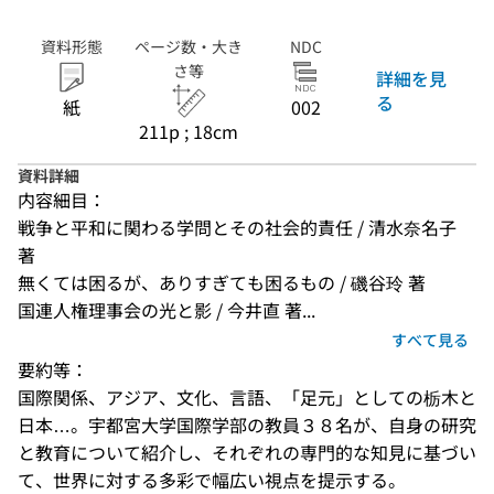
資料形態
ページ数・大き
NDC
さ等
詳細を見
る
紙
002
211p ; 18cm
資料詳細
内容細目：
戦争と平和に関わる学問とその社会的責任 / 清水奈名子 
著
無くては困るが、ありすぎても困るもの / 磯谷玲 著
国連人権理事会の光と影 / 今井直 著...
すべて見る
要約等：
国際関係、アジア、文化、言語、「足元」としての栃木と
日本…。宇都宮大学国際学部の教員３８名が、自身の研究
と教育について紹介し、それぞれの専門的な知見に基づい
て、世界に対する多彩で幅広い視点を提示する。