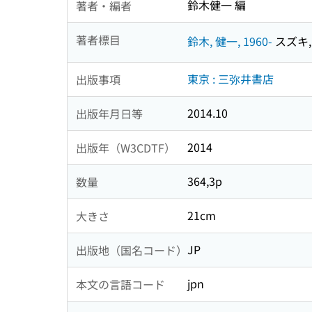
鈴木健一 編
著者・編者
著者標目
鈴木, 健一, 1960-
スズキ, 
東京 : 三弥井書店
出版事項
2014.10
出版年月日等
2014
出版年（W3CDTF）
364,3p
数量
21cm
大きさ
JP
出版地（国名コード）
jpn
本文の言語コード