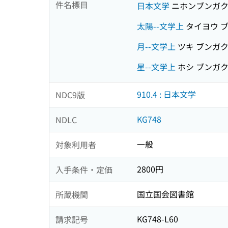
件名標目
日本文学
ニホンブンガ
太陽--文学上
タイヨウ 
月--文学上
ツキ ブンガ
星--文学上
ホシ ブンガ
910.4 : 日本文学
NDC9版
KG748
NDLC
一般
対象利用者
2800円
入手条件・定価
国立国会図書館
所蔵機関
KG748-L60
請求記号