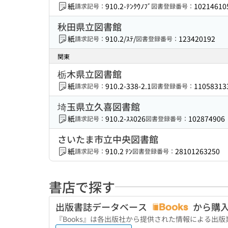
紙
910.2-ﾃﾝｸｳﾉﾌﾞ
10214610
請求記号：
図書登録番号：
秋田県立図書館
紙
910.2/ｽﾃ/
123420192
請求記号：
図書登録番号：
関東
栃木県立図書館
紙
910.2-338-2.1
11058313
請求記号：
図書登録番号：
埼玉県立久喜図書館
紙
910.2-ｽｽ026
102874906
請求記号：
図書登録番号：
さいたま市立中央図書館
紙
910.2 ﾃﾝ
28101263250
請求記号：
図書登録番号：
書店で探す
出版書誌データベース
から購
『Books』は各出版社から提供された情報による出