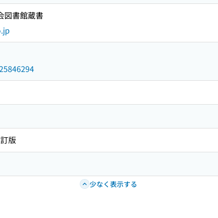
国会図書館蔵書
.jp
/025846294
改訂版
少なく表示する