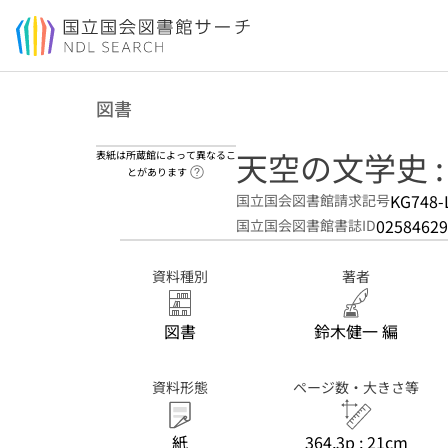
本文へ移動
図書
天空の文学史 
表紙は所蔵館によって異なるこ
ヘルプページへのリンク
とがあります
KG748-
国立国会図書館請求記号
02584629
国立国会図書館書誌ID
資料種別
著者
図書
鈴木健一 編
資料形態
ページ数・大きさ等
紙
364,3p ; 21cm