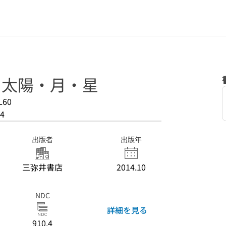
: 太陽・月・星
L60
4
出版者
出版年
三弥井書店
2014.10
NDC
詳細を見る
910.4