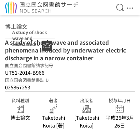
検索を開
メニ
本文へ移動
博士論文
A study of shock
wave and
A study of shock wave and associated
associated
phenomena induced by underwater electric
phenomena
induced by
discharge in a narrow container
underwater
国立国会図書館請求記号
electric
UT51-2014-B966
discharge in a
narrow
国立国会図書館書誌ID
container
025867253
資料種別
著者
出版者
授与年月日
博士論文
Taketoshi
[Taketoshi
平成26年3月
Koita [著]
Koita]
26日