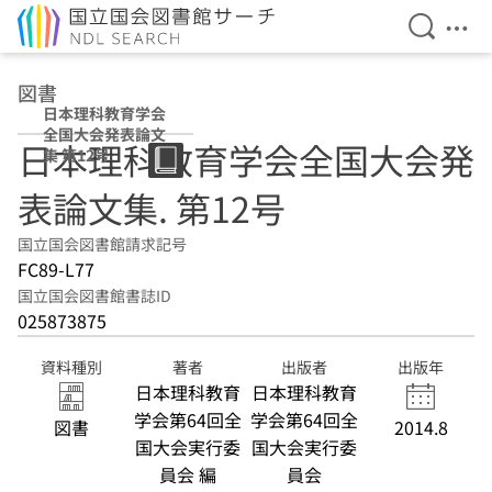
検索を開
メニ
本文へ移動
図書
日本理科教育学会
全国大会発表論文
日本理科教育学会全国大会発
集 第12号
表論文集. 第12号
国立国会図書館請求記号
FC89-L77
国立国会図書館書誌ID
025873875
資料種別
著者
出版者
出版年
日本理科教育
日本理科教育
学会第64回全
学会第64回全
図書
2014.8
国大会実行委
国大会実行委
員会 編
員会