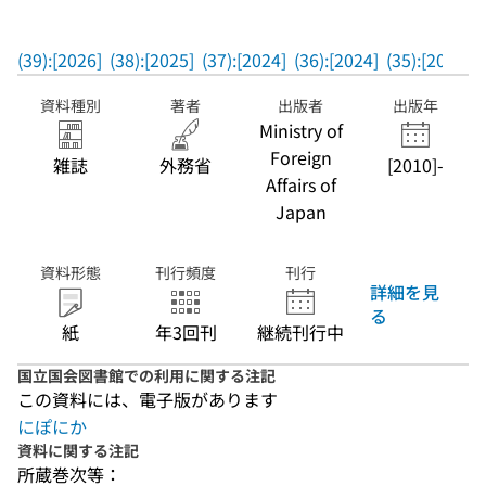
(39):[2026]
(38):[2025]
(37):[2024]
(36):[2024]
(35):[2024]
資料種別
著者
出版者
出版年
Ministry of
Foreign
雑誌
外務省
[2010]-
Affairs of
Japan
資料形態
刊行頻度
刊行
詳細を見
る
紙
年3回刊
継続刊行中
国立国会図書館での利用に関する注記
この資料には、電子版があります
にぽにか
資料に関する注記
所蔵巻次等：