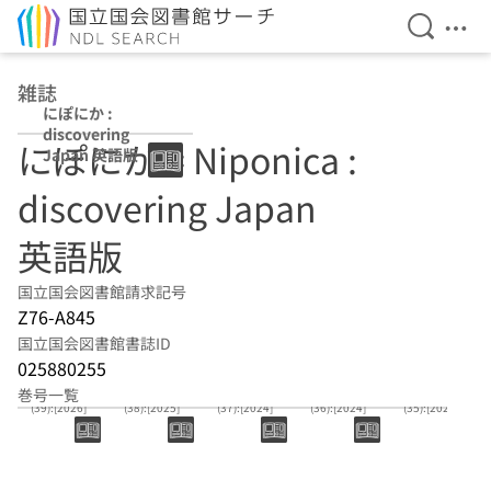
検索を開
メニ
本文へ移動
雑誌
にぽにか :
discovering
にぽにか = Niponica :
Japan 英語版
discovering Japan
英語版
国立国会図書館請求記号
Z76-A845
国立国会図書館書誌ID
025880255
巻号一覧
(39):[2026]
(38):[2025]
(37):[2024]
(36):[2024]
(35):[2024]