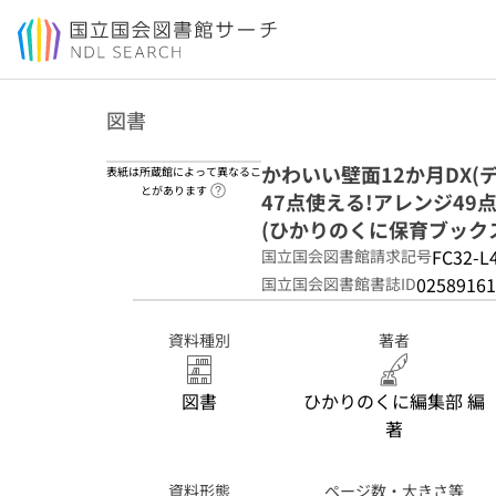
本文へ移動
図書
かわいい壁面12か月DX(
表紙は所蔵館によって異なるこ
ヘルプページへのリンク
とがあります
47点使える!アレンジ49点
(ひかりのくに保育ブック
FC32-L
国立国会図書館請求記号
02589161
国立国会図書館書誌ID
資料種別
著者
図書
ひかりのくに編集部 編
著
資料形態
ページ数・大きさ等