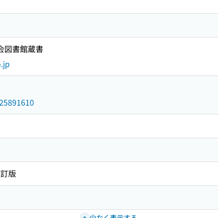
国会図書館蔵書
.jp
/025891610
改訂版
少なく表示する