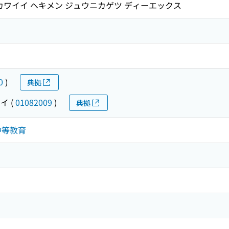
 カワイイ ヘキメン ジュウニカゲツ ディーエックス
0
)
典拠
セイ
(
01082009
)
典拠
・中等教育