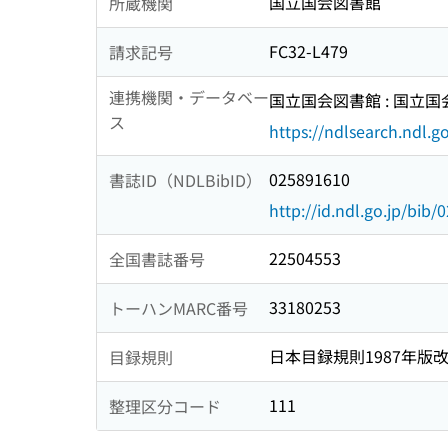
国立国会図書館
所蔵機関
FC32-L479
請求記号
連携機関・データベー
国立国会図書館 : 国立
ス
https://ndlsearch.ndl.go
025891610
書誌ID（NDLBibID）
http://id.ndl.go.jp/bib
22504553
全国書誌番号
33180253
トーハンMARC番号
日本目録規則1987年版
目録規則
111
整理区分コード