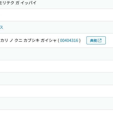
モリテク ガ イッパイ
著
ス
カリ ノ クニ カブシキ ガイシャ
(
00404316
)
典拠