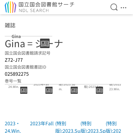
検索を開
メニ
本文へ移動
雑誌
Gina
Gina = ジーナ
国立国会図書館請求記号
Z72-J77
国立国会図書館書誌ID
025892275
(特別
(特別
巻号一覧
2023・
(特別
2023年Fall
版):2023.Su
版):2022・
24.Win.
版):2023.Spr.
m.
23.Win.
2023・
2023年Fall
(特別
(特別
(特別
24.Win.
版):2023.Su
版):2023.Sp
版):2022・