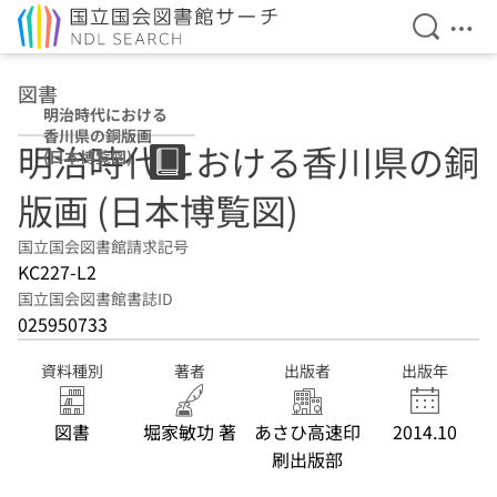
検索を開
メニ
本文へ移動
図書
明治時代における
香川県の銅版画
明治時代における香川県の銅
(日本博覧図)
版画 (日本博覧図)
国立国会図書館請求記号
KC227-L2
国立国会図書館書誌ID
025950733
資料種別
著者
出版者
出版年
図書
堀家敏功 著
あさひ高速印
2014.10
刷出版部