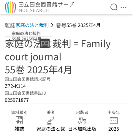
検索を開
メニ
本文へ移動
雑誌
巻号
家庭の法と裁判
55巻 2025年4月
家庭の法と裁判
55巻 2025年4月
家庭の法と裁判 = Family
court journal
55巻 2025年4月
国立国会図書館請求記号
Z72-K114
国立国会図書館書誌ID
025971877
資料種別
著者
出版者
出版年
雑誌
家庭の法と裁
日本加除出版
2025