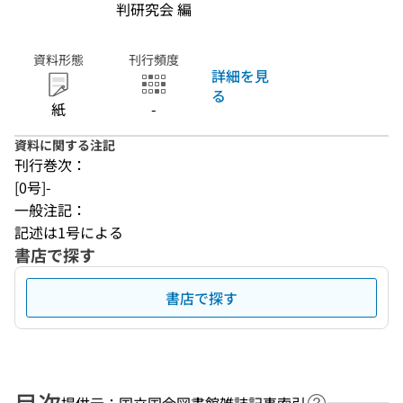
判研究会 編
資料形態
刊行頻度
詳細を見
る
紙
-
資料に関する注記
刊行巻次：
[0号]-
一般注記：
記述は1号による
書店で探す
書店で探す
目次
提供元：国立国会図書館雑誌記事索引