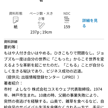
資料形態
ページ数・大き
NDC
さ等
詳細を見
る
紙
159
237p ; 19cm
資料詳細
要約等：
もはや人付き合いはやめる。ひきこもりで問題なし。ジョ
ブズも一度は自分の世界に「こもった」からこそ世界を変
えるような革新を起こせたのだ。「こもる」ことが自分ら
しく生きる秘訣であり、ビジネス成功の近道。
（提供元: 出版情報登録センター（JPRO））
著者紹介：
市村　よしなり 株式会社コスモウェブ代表取締役。1974
年、神戸市生まれ。10歳の時、父親の事業失敗により、
突然の夜逃げを経験する。山奥で、雑草を食べるなど、自
給自足のサバイバル生活を余儀なくされる一方で、手元に