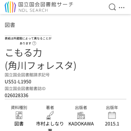
検索を開
メニ
本文へ移動
図書
表紙は所蔵館によって異なることが
ヘルプページへのリンク
あります
こもる力
(角川フォレスタ)
国立国会図書館請求記号
US51-L1950
国立国会図書館書誌ID
026028336
資料種別
著者
出版者
出版年
図書
市村よしなり
KADOKAWA
2015.1
著