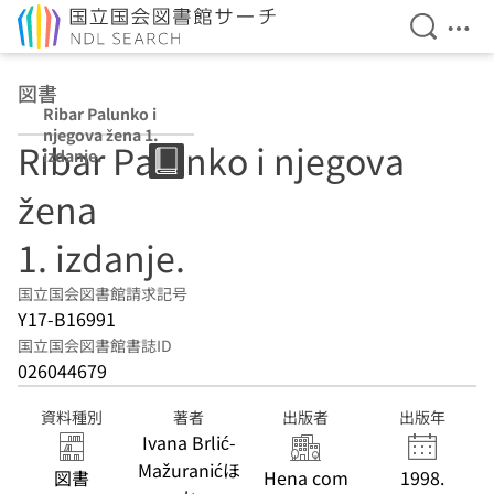
検索を開
メニ
本文へ移動
図書
Ribar Palunko i
njegova žena 1.
Ribar Palunko i njegova
izdanje.
žena
1. izdanje.
国立国会図書館請求記号
Y17-B16991
国立国会図書館書誌ID
026044679
資料種別
著者
出版者
出版年
Ivana Brlić-
Mažuranićほ
図書
Hena com
1998.