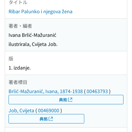
タイトル
Ribar Palunko i njegova žena
著者・編者
Ivana Brlić-Mažuranić
ilustrirala, Cvijeta Job.
版
1. izdanje.
著者標目
Brlić-Mažuranić, Ivana, 1874-1938
(
00463793
)
典拠
Job, Cvijeta
(
00469000
)
典拠