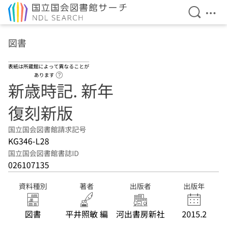
検索を開
メニ
本文へ移動
図書
表紙は所蔵館によって異なることが
ヘルプページへのリンク
あります
新歳時記. 新年
復刻新版
国立国会図書館請求記号
KG346-L28
国立国会図書館書誌ID
026107135
資料種別
著者
出版者
出版年
図書
平井照敏 編
河出書房新社
2015.2