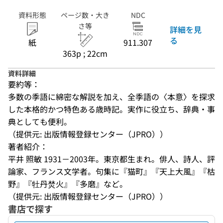
資料形態
ページ数・大き
NDC
さ等
詳細を見
る
紙
911.307
363p ; 22cm
資料詳細
要約等：
多数の季語に綿密な解説を加え、全季語の〈本意〉を探求
した本格的かつ特色ある歳時記。実作に役立ち、辞典・事
典としても便利。
（提供元: 出版情報登録センター（JPRO））
著者紹介：
平井 照敏 1931－2003年。東京都生まれ。俳人、詩人、評
論家、フランス文学者。句集に『猫町』『天上大風』『枯
野』『牡丹焚火』『多磨』など。
（提供元: 出版情報登録センター（JPRO））
書店で探す