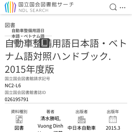
検索を開
メニ
本文へ移動
図書
自動車整備用語日
本語・ベトナム語
自動車整備用語日本語・ベト
対照ハンドブック
2015年度版
ナム語対照ハンドブック.
2015年度版
国立国会図書館請求記号
NC2-L6
国立国会図書館書誌ID
026195791
資料種別
著者
出版者
出版年
清水勝昭,
Vuong Dinh
図書
中日本自動車
2015.3