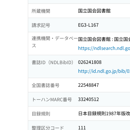
国立国会図書館
所蔵機関
EG3-L167
請求記号
連携機関・データベー
国立国会図書館 : 国立
ス
https://ndlsearch.ndl.go
026241808
書誌ID（NDLBibID）
http://id.ndl.go.jp/bib
22548847
全国書誌番号
33240512
トーハンMARC番号
日本目録規則1987年版
目録規則
111
整理区分コード