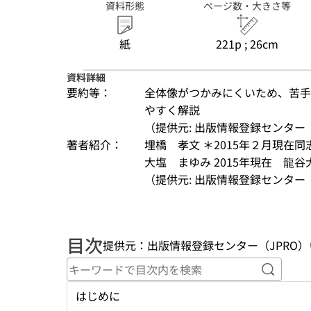
資料形態
ページ数・大きさ等
紙
221p ; 26cm
資料詳細
要約等：
全体像がつかみにくいため、苦手
やすく解説
（提供元: 出版情報登録センター（
著者紹介：
埋橋　孝文 ＊2015年２月現在
大塩　まゆみ 2015年現在　龍
（提供元: 出版情報登録センター（
目次
提供元：出版情報登録センター（JPRO）
キーワ
はじめに