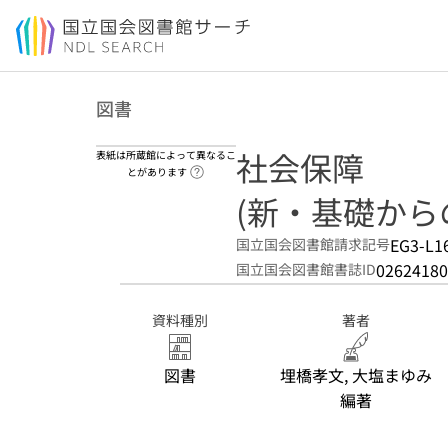
本文へ移動
図書
社会保障
表紙は所蔵館によって異なるこ
ヘルプページへのリンク
とがあります
(新・基礎からの
EG3-L1
国立国会図書館請求記号
02624180
国立国会図書館書誌ID
資料種別
著者
図書
埋橋孝文, 大塩まゆみ
編著