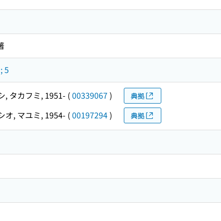
著
 5
 タカフミ, 1951-
(
00339067
)
典拠
オ, マユミ, 1954-
(
00197294
)
典拠