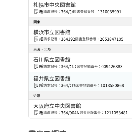
札幌市中央図書館
紙
364/ｳ/
1310035991
請求記号：
図書登録番号：
関東
横浜市立図書館
紙
364392
2053847105
請求記号：
図書登録番号：
東海・北陸
石川県立図書館
紙
364/ｳｽ ｼ
009426883
請求記号：
図書登録番号：
福井県立図書館
紙
364/ｼﾔｶ
1018580868
請求記号：
図書登録番号：
近畿
大阪府立中央図書館
紙
364/904N
1211053481
請求記号：
図書登録番号：