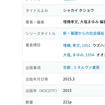
シャカイ ホショウ
タイトルよみ
埋橋孝文, 大塩まゆみ 編
著者・編者
新・基礎からの社会福祉 ;
シリーズタイトル
著者標目
埋橋, 孝文, 1951-
ウズハシ,
大塩, まゆみ, 1954-
オオシ
京都 : ミネルヴァ書房
出版事項
2015.3
出版年月日等
2015
出版年（W3CDTF）
221p
数量