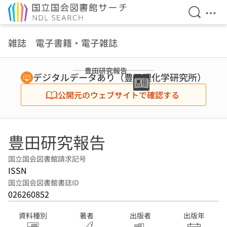
検索を開
メニ
本文へ移動
雑誌 電子書籍・電子雑誌
豊田研究報告
デジタルデータあり（豊田理化学研究所）
公開元のウェブサイトで確認する
豊田研究報告
国立国会図書館請求記号
ISSN
国立国会図書館書誌ID
026260852
資料種別
著者
出版者
出版年