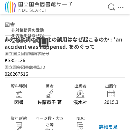
検索を開
メニ
本文へ移動
図書
非対格動詞の受動
化の誤用はなぜ起
非対格動詞の受動化の誤用はなぜ起こるのか : *an
こるのか : *an
accident was happened. をめぐって
accident was
happened. をめ
国立国会図書館請求記号
ぐって
KS35-L36
国立国会図書館書誌ID
026267516
資料種別
著者
出版者
出版年
図書
佐藤恭子 著
溪水社
2015.3
資料形態
ページ数・大き
NDC
さ等
詳細を見