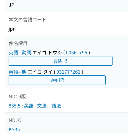
JP
本文の言語コード
jpn
件名標目
英語--動詞
エイゴ ドウシ
(
00561795
)
典拠
英語--態
エイゴ タイ
(
031777261
)
典拠
NDC9版
835.5 : 英語--文法．語法
NDLC
KS35