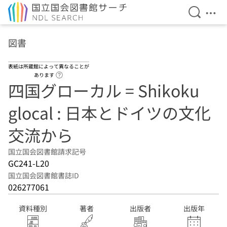
検索を開
メニ
本文へ移動
図書
表紙は所蔵館によって異なることが
ヘルプページへのリンク
あります
四国グローカル = Shikoku
glocal : 日本とドイツの文化
交流から
国立国会図書館請求記号
GC241-L20
国立国会図書館書誌ID
026277061
資料種別
著者
出版者
出版年