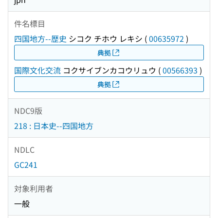
件名標目
四国地方--歴史
シコク チホウ レキシ
(
00635972
)
典拠
国際文化交流
コクサイブンカコウリュウ
(
00566393
)
典拠
NDC9版
218 : 日本史--四国地方
NDLC
GC241
対象利用者
一般