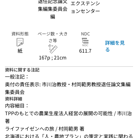
退任記念論文
エクステンシ
集編集委員会
ョンセンター
編
資料形態
ページ数・大き
NDC
さ等
詳細を見
る
紙
611.7
167p ; 21cm
資料に関する注記
一般注記：
奥付の責任表示: 市川治教授・村岡範男教授退任論文集編
集委員会
資料詳細
内容細目：
TPPのもとでの農業生産法人経営の展開の可能性 / 市川治 
著
ライファイゼンへの旅 / 村岡範男 著
北海道における「人・農地プラン」の策定と実践に関わる