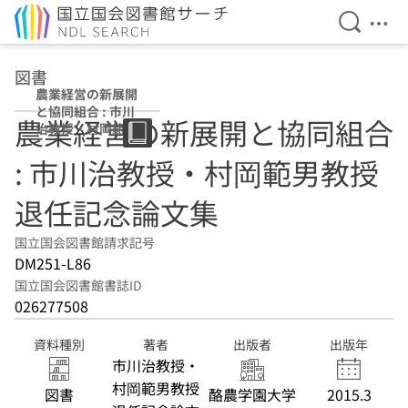
検索を開
メニ
本文へ移動
図書
農業経営の新展開
と協同組合 : 市川
農業経営の新展開と協同組合
治教授・村岡範男
教授退任記念論文
: 市川治教授・村岡範男教授
集
退任記念論文集
国立国会図書館請求記号
DM251-L86
国立国会図書館書誌ID
026277508
資料種別
著者
出版者
出版年
市川治教授・
村岡範男教授
図書
酪農学園大学
2015.3