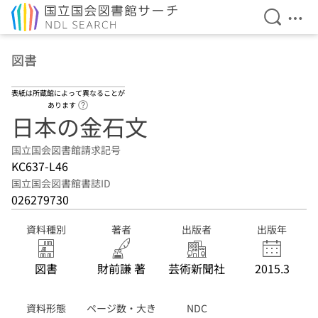
検索を開
メニ
本文へ移動
図書
表紙は所蔵館によって異なることが
ヘルプページへのリンク
あります
日本の金石文
国立国会図書館請求記号
KC637-L46
国立国会図書館書誌ID
026279730
資料種別
著者
出版者
出版年
図書
財前謙 著
芸術新聞社
2015.3
資料形態
ページ数・大き
NDC