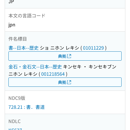
JP
本文の言語コード
jpn
件名標目
書--日本--歴史
ショ ニホン レキシ
(
01011229
)
典拠
金石・金石文--日本--歴史
キンセキ ・ キンセキブン
ニホン レキシ
(
001218564
)
典拠
NDC9版
728.21 : 書．書道
NDLC