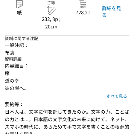
さ等
詳細を見
紙
728.21
る
232, 8p ;
20cm
資料に関する注記
一般注記：
布装
資料詳細
内容細目：
序
道の幸
彼の岸へ...
すべて見る
要約等：
日本人は、文字に何を託してきたのか。文字の力、ことば
の力とは…。日本語の文字文化の未来に向けて、ネット、
スマホの時代に、あらためて手で文字を書くことの根源的