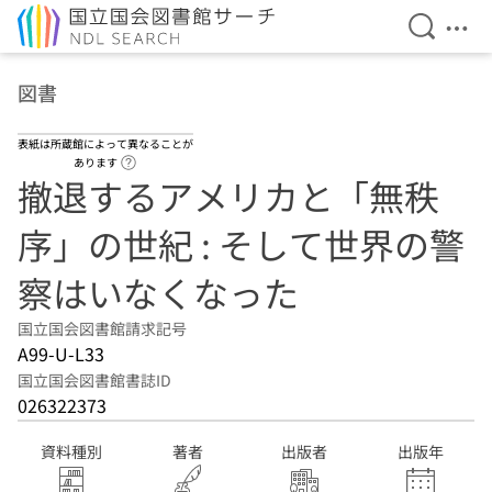
検索を開
メニ
本文へ移動
図書
表紙は所蔵館によって異なることが
ヘルプページへのリンク
あります
撤退するアメリカと「無秩
序」の世紀 : そして世界の警
察はいなくなった
国立国会図書館請求記号
A99-U-L33
国立国会図書館書誌ID
026322373
資料種別
著者
出版者
出版年