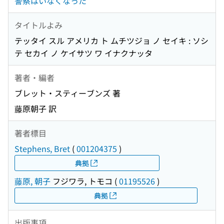
警察はいなくなった
タイトルよみ
テッタイ スル アメリカ ト ムチツジョ ノ セイキ : ソシ
テ セカイ ノ ケイサツ ワ イナクナッタ
著者・編者
ブレット・スティーブンズ 著
藤原朝子 訳
著者標目
Stephens, Bret
(
001204375
)
典拠
藤原, 朝子
フジワラ, トモコ
(
01195526
)
典拠
出版事項