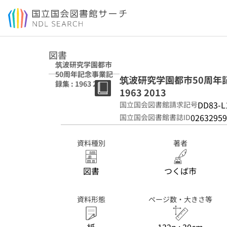
本文へ移動
図書
筑波研究学園都市
50周年記念事業記
筑波研究学園都市50周年記念事業記
録集 : 1963 2013
1963 2013
DD83-L
国立国会図書館請求記号
02632959
国立国会図書館書誌ID
資料種別
著者
図書
つくば市
資料形態
ページ数・大きさ等