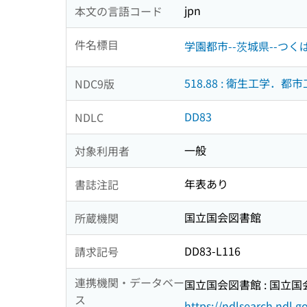
jpn
本文の言語コード
件名標目
学園都市--茨城県--つく
518.88 : 衛生工学．都
NDC9版
DD83
NDLC
一般
対象利用者
年表あり
書誌注記
国立国会図書館
所蔵機関
DD83-L116
請求記号
連携機関・データベー
国立国会図書館 : 国立
ス
https://ndlsearch.ndl.go