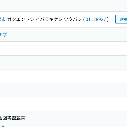
ば市
ガクエントシ イバラキケン ツクバシ
(
01128927
)
典
市工学
国会図書館蔵書
.jp