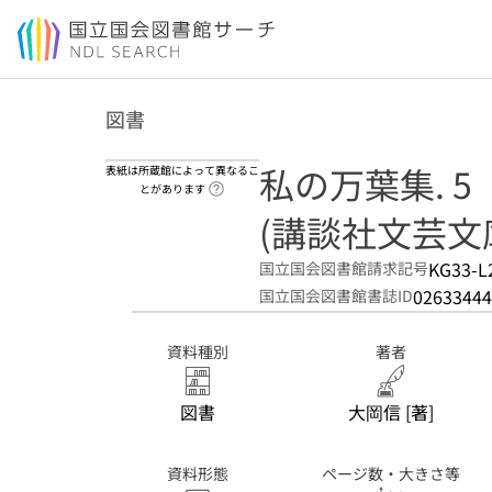
本文へ移動
図書
私の万葉集. 5
表紙は所蔵館によって異なるこ
ヘルプページへのリンク
とがあります
(講談社文芸文庫 
KG33-L
国立国会図書館請求記号
02633444
国立国会図書館書誌ID
資料種別
著者
図書
大岡信 [著]
資料形態
ページ数・大きさ等