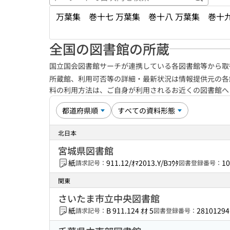
キーワ
万葉集 巻十七 万葉集 巻十八 万葉集 巻十九
全国の図書館の所蔵
国立国会図書館サーチが連携している各図書館等から取
所蔵館、利用可否等の詳細・最新状況は情報提供元の各
料の利用方法は、ご自身が利用されるお近くの図書館
北日本
宮城県図書館
紙
911.12/ｵﾏ2013.Y/Bｺｳﾀ
10
請求記号：
図書登録番号：
関東
さいたま市立中央図書館
紙
B 911.124 ｵｵ 5
28101294
請求記号：
図書登録番号：