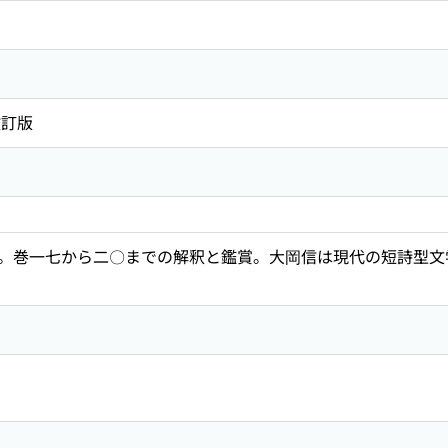
改訂版
。巻一七から二〇までの解釈と鑑賞。大岡信は現代の短詩型文