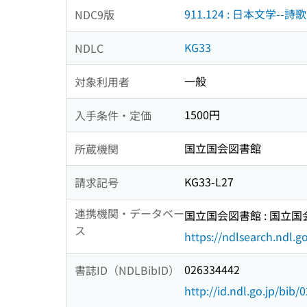
911.124 : 日本文学--詩歌
NDC9版
KG33
NDLC
一般
対象利用者
1500円
入手条件・定価
国立国会図書館
所蔵機関
KG33-L27
請求記号
連携機関・データベー
国立国会図書館 : 国立
ス
https://ndlsearch.ndl.go
026334442
書誌ID（NDLBibID）
http://id.ndl.go.jp/bib