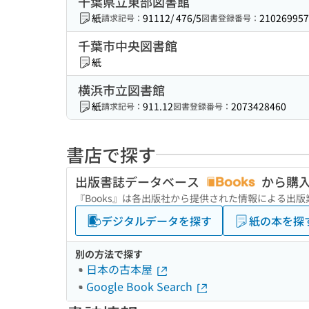
千葉県立東部図書館
紙
91112/ 476/5
210269957
請求記号：
図書登録番号：
千葉市中央図書館
紙
横浜市立図書館
紙
911.12
2073428460
請求記号：
図書登録番号：
書店で探す
出版書誌データベース
から購
『Books』は各出版社から提供された情報による出
デジタルデータを探す
紙の本を探
別の方法で探す
日本の古本屋
Google Book Search