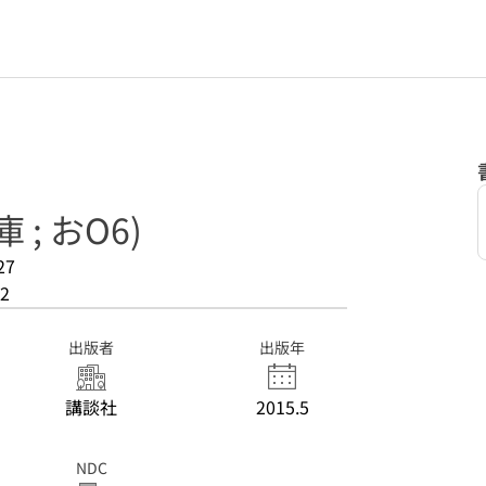
; おO6)
27
2
出版者
出版年
講談社
2015.5
NDC