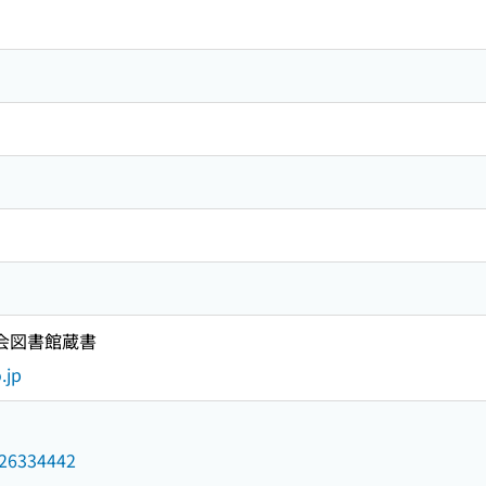
国会図書館蔵書
.jp
/026334442