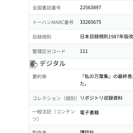
22563897
全国書誌番号
33265675
トーハンMARC番号
日本目録規則1987年版
目録規則
111
整理区分コード
デジタル
『私の万葉集』の最終巻
要約等
た。
リポジトリ収録資料
コレクション（個別）
一般注記（コンテン
電子書籍
ツ）
講談社
製作者