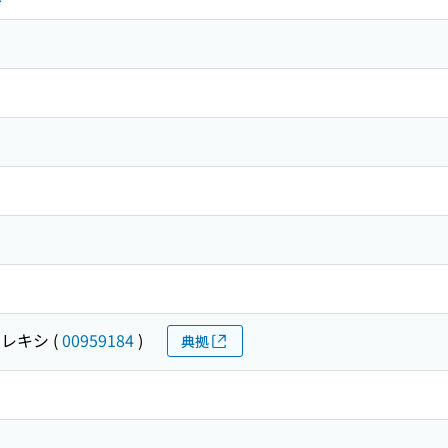
 レキシ
(
00959184
)
典拠