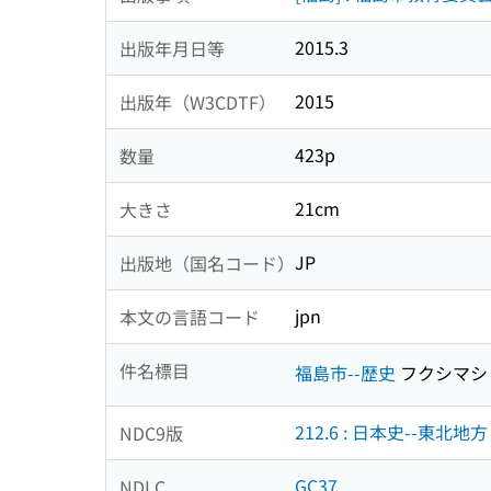
2015.3
出版年月日等
2015
出版年（W3CDTF）
423p
数量
21cm
大きさ
JP
出版地（国名コード）
jpn
本文の言語コード
件名標目
福島市--歴史
フクシマシ
212.6 : 日本史--東北地方
NDC9版
GC37
NDLC