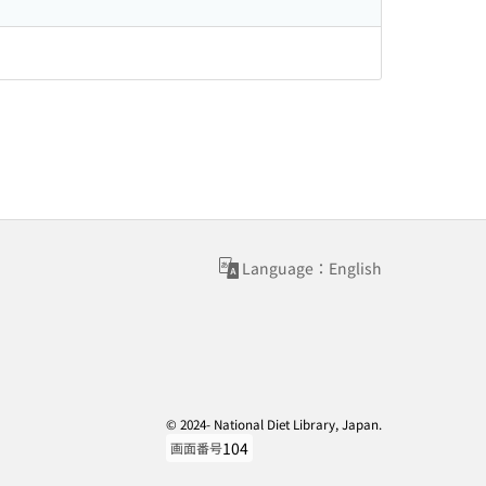
Language：English
© 2024- National Diet Library, Japan.
104
画面番号