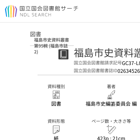
本文へ移動
図書
福島市史資料叢書
第95輯 (福島市誌
福島市史資料叢書
2)
GC37-L
国立国会図書館請求記号
02634526
国立国会図書館書誌ID
資料種別
著者
図書
福島市史編纂委員会 編
資料形態
ページ数・大きさ等
紙
423p ; 21cm