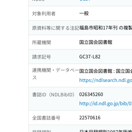
一般
対象利用者
福島市昭和17年刊 の複
原資料等に関する注記
国立国会図書館
所蔵機関
GC37-L82
請求記号
連携機関・データベー
国立国会図書館 : 国立
ス
https://ndlsearch.ndl.go
026345260
書誌ID（NDLBibID）
http://id.ndl.go.jp/bib
22570616
全国書誌番号
日本目録規則1987年版
目録規則