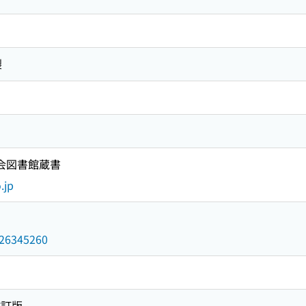
製
国会図書館蔵書
.jp
/026345260
改訂版