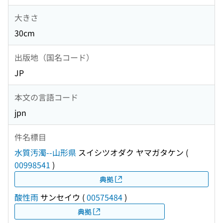
大きさ
30cm
出版地（国名コード）
JP
本文の言語コード
jpn
件名標目
水質汚濁--山形県
スイシツオダク ヤマガタケン
(
00998541
)
典拠
酸性雨
サンセイウ
(
00575484
)
典拠