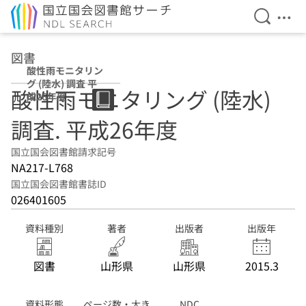
検索を開
メニ
本文へ移動
図書
酸性雨モニタリン
グ (陸水) 調査 平
酸性雨モニタリング (陸水)
成26年度
調査. 平成26年度
国立国会図書館請求記号
NA217-L768
国立国会図書館書誌ID
026401605
資料種別
著者
出版者
出版年
図書
山形県
山形県
2015.3
資料形態
ページ数・大き
NDC