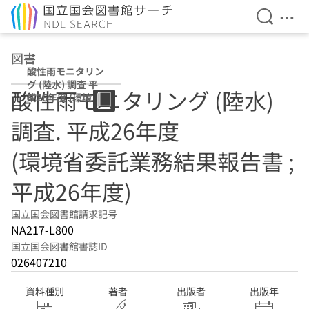
検索を開
メニ
本文へ移動
図書
酸性雨モニタリン
グ (陸水) 調査 平
酸性雨モニタリング (陸水)
成26年度 (環境省
委託業務結果報告
調査. 平成26年度
書 ; 平成26年度)
(環境省委託業務結果報告書 ;
平成26年度)
国立国会図書館請求記号
NA217-L800
国立国会図書館書誌ID
026407210
資料種別
著者
出版者
出版年